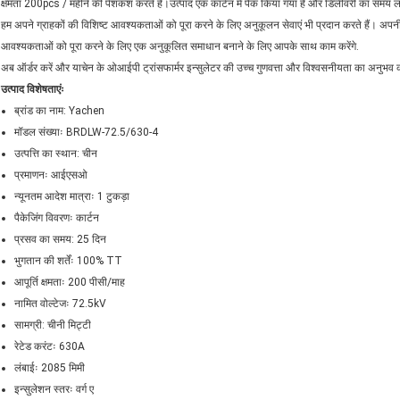
क्षमता 200pcs / महीने की पेशकश करते हैं।उत्पाद एक कार्टन में पैक किया गया है और डिलीवरी का समय 
हम अपने ग्राहकों की विशिष्ट आवश्यकताओं को पूरा करने के लिए अनुकूलन सेवाएं भी प्रदान करते हैं। अप
आवश्यकताओं को पूरा करने के लिए एक अनुकूलित समाधान बनाने के लिए आपके साथ काम करेंगे.
अब ऑर्डर करें और याचेन के ओआईपी ट्रांसफार्मर इन्सुलेटर की उच्च गुणवत्ता और विश्वसनीयता का अनुभव क
उत्पाद विशेषताएंः
ब्रांड का नाम: Yachen
मॉडल संख्याः BRDLW-72.5/630-4
उत्पत्ति का स्थान: चीन
प्रमाणनः आईएसओ
न्यूनतम आदेश मात्राः 1 टुकड़ा
पैकेजिंग विवरणः कार्टन
प्रसव का समय: 25 दिन
भुगतान की शर्तेंः 100% TT
आपूर्ति क्षमताः 200 पीसी/माह
नामित वोल्टेजः 72.5kV
सामग्री: चीनी मिट्टी
रेटेड करंटः 630A
लंबाईः 2085 मिमी
इन्सुलेशन स्तरः वर्ग ए