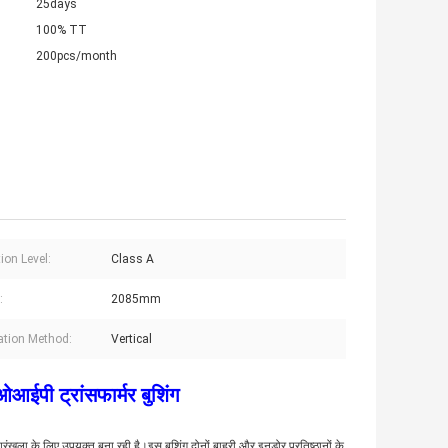
25days
100% TT
200pcs/month
ion Level:
Class A
:
2085mm
lation Method:
Vertical
ईपी ट्रांसफार्मर बुशिंग
ंखला के लिए उपयुक्त बना रही है।इस बुशिंग दोनों बाहरी और इनडोर प्रतिष्ठानों के