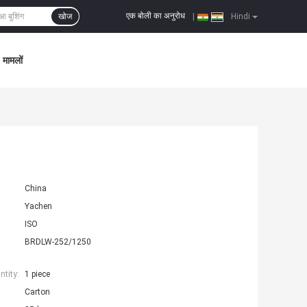
एक बोली का अनुरोध
खोज
|
Hindi
मामलों
China
Yachen
ISO
BRDLW-252/1250
tity:
1 piece
Carton