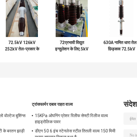
72.5kV 126kV
72प्रभावी विद्युत
630A नामित धारा तेल 
252kV तेल-प्रकार के
इन्सुलेशन के लिए.5kV
छिड़काव 72.5kV
डूबे हुए पेपर ट्रांसफॉर्मर
उच्च-प्रदर्शन वाले तेल से
वोल्टेज सुरक्षा
पावर ट्रांसफॉर्मर के लिए
छिड़का हुआ कागज बुशिंग
बुशिंग
संदेश
ट्रांसफार्मर दबाव राहत वाल्व
वोल्टेज बुशिंग्स
15KPa ओपनिंग प्रेशर रिलीफ सेफ्टी रिलीज वाल्व
हाइड्रोलिक पावर
्टी के बरतन झाड़ी
डीएन 50 6 इंच स्टेनलेस स्टील तितली वाल्व 150 मिमी