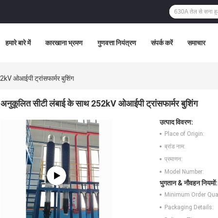
हमारे बारे में
कारखाना भ्रमण
गुणवत्ता नियंत्रण
संपर्क करें
समाचार
2kV ओआईपी ट्रांसफार्मर बुशिंग
अनुकूलित सीटी लंबाई के साथ 252kV ओआईपी ट्रांसफार्मर बुशिंग
उत्पाद विवरण:
Place of Origin:
ब्रांड नाम:
प्रमाणन:
Model Number:
भुगतान & नौवहन नियमों:
Minimum Order Quan
Packaging Details: