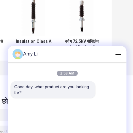
से
Insulation Class A
वर्ग ए 72.5kV पोर्सिलेन
Ceramic Oip
ओआईपी ट्रांसफार्मर
Amy Li
Transformer
बुशिंग 630A ऊर्ध्वाधर
Bushing / Oip
स्थापना
Rated 72.5kV
630A Current
2:58 AM
2085mm Length
Good day, what product are you looking 
for?
 छोड़ दो