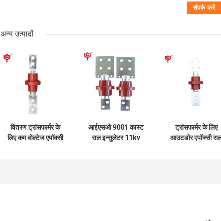
अन्य उत्पादों
वितरण ट्रांसफार्मर के
आईएसओ 9001 कास्ट
ट्रांसफार्मर के लिए
लिए कम वोल्टेज एपॉक्सी
राल इन्सुलेटर 11kv
आउटडोर एपॉक्सी रा
राल झाड़ी / इन्सुलेटर
एपॉक्सी इन्सुलेटर
झाड़ी / समर्थन इन्सुले
400 ए
एएनएसआई थर्मल
100Amp
कंडक्टिविटी के साथ: