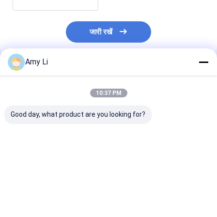
जारी रखें
Amy Li
अनुशंसित उत्पाद
10:37 PM
Good day, what product are you looking for?
विद्युत ट्रांसफार्मर इन्सुलेशन
ऑरेंज सिलिका जेल के साथ
पावर ट्रांसफार्मर नम
सुरक्षा और नमी प्रतिरोध के
धमाका प्रूफ ट्रांसफार्मर
अवशोषक डीहाइड्रेटि
लिए ट्रांसफार्मर निर्जलीकरण
डीहाइड्रेटिंग ब्रीथ
सिलिका जेल एयर ब्र
ब्रीदर और ड्रायर
सबसे अच्छी कीमत
सबसे अच्छी कीमत
सबसे अच्छी 