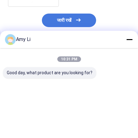
जारी रखें
Amy Li
अनुशंसित उत्पाद
10:31 PM
Good day, what product are you looking for?
लाइटनिंग रॉड के साथ
250A ट्रांसफार्मर चीनी
विद्युत 0.7 किलो ट्रा
आउटडोर 1kV लो वोल्टेज
मिट्टी के बरतन झाड़ी क्रोम
चीनी मिट्टी के बरतन
बुशिंग्स ब्राउन सिरेमिक
कोटिंग 0.7kg एचवी
सिलिकॉन रबड़ 250
इंसुलेटर
अनुकूलित
मानक
सबसे अच्छी कीमत
सबसे अच्छी कीमत
सबसे अच्छी 